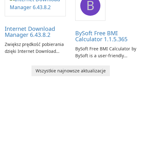
B
monitor your internet
effectively manage their
connection and provide real-
network infrastructure.
time insights into its
performance.
Internet Download
BySoft Free BMI
Manager 6.43.8.2
Calculator 1.1.5.365
Zwiększ prędkość pobierania
BySoft Free BMI Calculator by
dzięki Internet Download
BySoft is a user-friendly
Manager!
software application
designed to help you
Wszystkie najnowsze aktualizacje
calculate your Body Mass
Index quickly and accurately.