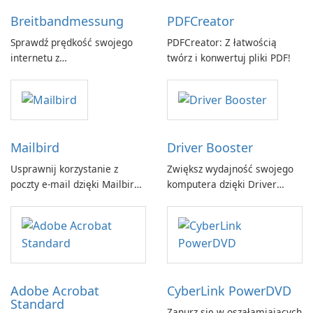
Breitbandmessung
PDFCreator
Sprawdź prędkość swojego
PDFCreator: Z łatwością
internetu z
twórz i konwertuj pliki PDF!
Breitbandmessung by zafaco
GmbH!
Mailbird
Driver Booster
Usprawnij korzystanie z
Zwiększ wydajność swojego
poczty e-mail dzięki Mailbird
komputera dzięki Driver
by Maryssael.
Booster firmy IObit
Adobe Acrobat
CyberLink PowerDVD
Standard
Zanurz się w oszałamiających