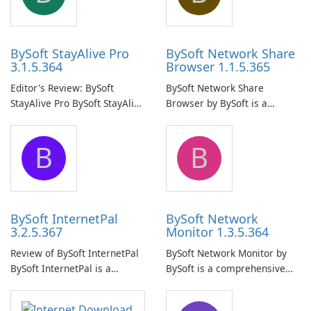
BySoft StayAlive Pro
BySoft Network Share
3.1.5.364
Browser 1.1.5.365
Editor's Review: BySoft
BySoft Network Share
StayAlive Pro BySoft StayAlive
Browser by BySoft is a
Pro is a reliable software
comprehensive software
application designed to
application that allows users
B
B
ensure the continuous and
to easily browse and manage
uninterrupted operation of
shared folders on their
your computer system.
network.
BySoft InternetPal
BySoft Network
3.2.5.367
Monitor 1.3.5.364
Review of BySoft InternetPal
BySoft Network Monitor by
BySoft InternetPal is a
BySoft is a comprehensive
comprehensive software
network monitoring software
application designed to
designed to help businesses