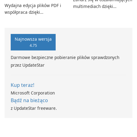
Wydajna edycja plików PDF i
multimediach dzięki
współpraca dzięki
CyberLink PowerDVD
programowi Adobe Acrobat
Standard.
Najnowsza wersja
4.75
Darmowe bezpieczne pobieranie plików sprawdzonych
przez UpdateStar
Kup teraz!
Microsoft Corporation
Bądź na bieżąco
z UpdateStar freeware.