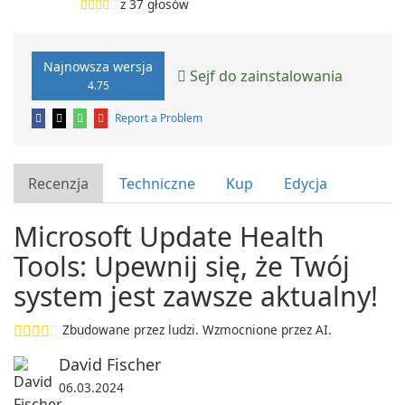
z
37
głosów
Najnowsza wersja
Sejf do zainstalowania
4.75
Report a Problem
Recenzja
Techniczne
Kup
Edycja
Microsoft Update Health
Tools: Upewnij się, że Twój
system jest zawsze aktualny!
Zbudowane przez ludzi. Wzmocnione przez AI.
David Fischer
06.03.2024