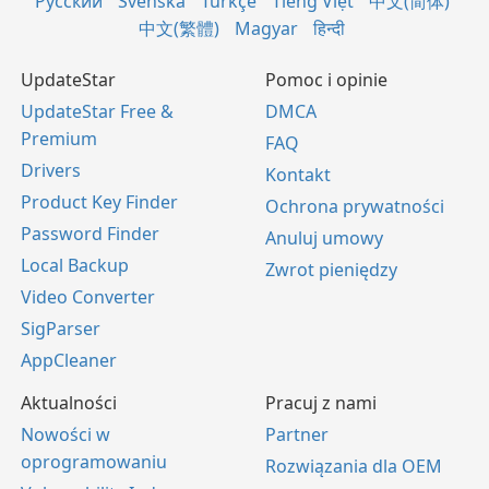
Русский
Svenska
Türkçe
Tiếng Việt
中文(简体)
中文(繁體)
Magyar
हिन्दी
UpdateStar
Pomoc i opinie
UpdateStar Free &
DMCA
Premium
FAQ
Drivers
Kontakt
Product Key Finder
Ochrona prywatności
Password Finder
Anuluj umowy
Local Backup
Zwrot pieniędzy
Video Converter
SigParser
AppCleaner
Aktualności
Pracuj z nami
Nowości w
Partner
oprogramowaniu
Rozwiązania dla OEM